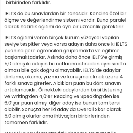
birbirinden farklıdır.
IELTS de bu sınavlardan bir tanesidir. Kendine özel bir
ölçme ve değerlendirme sistemi vardır. Buna paralel
olarak hazırlık eğitimi de ayrı bir uzmanlık gerektirir.
IELTS eğitimi veren birçok kurum yüzeysel yapılan
seviye tespitler veya varsa adayın daha önce ki IELTS
puanına göre öğrencileri gruplamakta ve eğitime
başlamaktadırlar. Aslında daha önce IELTS’e girmiş
5,0 almış iki adayın bu notlarına istinaden aynı sınıfta
olması bile çok doğru olmayabilir. IELTS’de adaylar
dinleme, okuma, yazma ve konuşma olmak üzere 4
farklı sınava girerler. Aldıkları puan bu dört sınavın
ortalamasıdır. Örnekteki adaylardan birisi Listening
ve Writing’den 4,0’er Reading ve Speaking’den ise
6,0’şar puan almış diğer aday ise bunun tam tersi
olabilir. Sonuçta her iki aday da Overall Skor olarak
5,0 almış olurlar ama ihtiyaçları birbirlerinden
tamamen farklıdır.