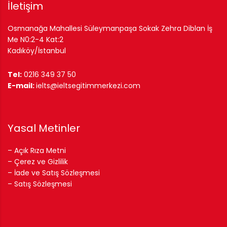
İletişim
Osmanağa Mahallesi Süleymanpaşa Sokak Zehra Diblan İş
Me N0:2-4 Kat:2
Kadıköy/İstanbul
Tel:
0216 349 37 50
E-mail:
ielts@ieltsegitimmerkezi.com
Yasal Metinler
–
Açık Rıza Metni
–
Çerez ve Gizlilik
–
İade ve Satış Sözleşmesi
–
Satış Sözleşmesi